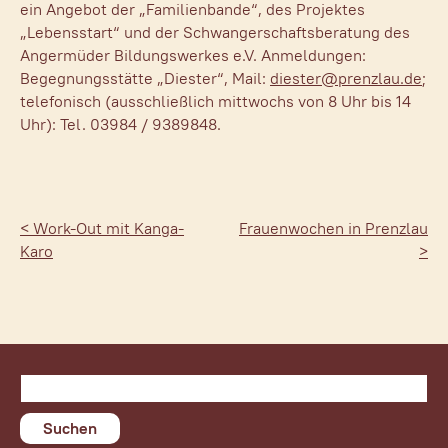
ein Angebot der „Familienbande“, des Projektes
Unsere Partner
„Lebensstart“ und der Schwangerschaftsberatung des
Aktuelles
Angermüder Bildungswerkes e.V. Anmeldungen:
Begegnungsstätte „Diester“, Mail:
diester@prenzlau.de
;
Kontakt
telefonisch (ausschließlich mittwochs von 8 Uhr bis 14
Uhr): Tel. 03984 / 9389848.
< Work-Out mit Kanga-
Frauenwochen in Prenzlau
Karo
>