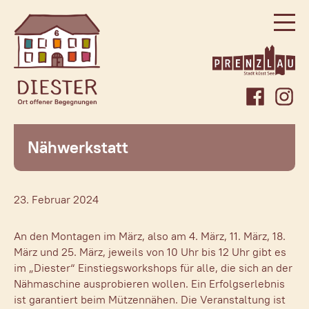
Facebook
Instag
Homepage
Nähwerkstatt
Über uns
Regelmäßige Angebote
23. Februar 2024
Was bei uns sonst noch so los ist…
Freiwillig, aktiv, beteiligt
An den Montagen im März, also am 4. März, 11. März, 18.
März und 25. März, jeweils von 10 Uhr bis 12 Uhr gibt es
Veranstaltungen
im „Diester“ Einstiegsworkshops für alle, die sich an der
Prenzlauer Frauenwochen 2026
Nähmaschine ausprobieren wollen. Ein Erfolgserlebnis
Prenzlauer Frauenwochen 2025
ist garantiert beim Mützennähen. Die Veranstaltung ist