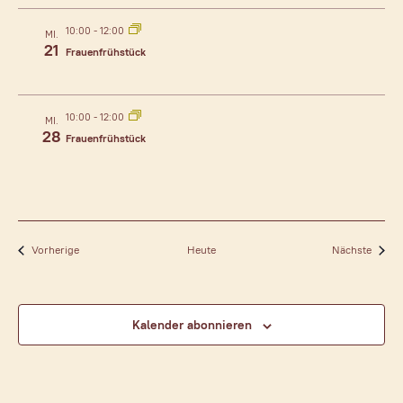
10:00
-
12:00
MI.
21
Frauenfrühstück
10:00
-
12:00
MI.
28
Frauenfrühstück
Veranstaltungen
Verans
Vorherige
Heute
Nächste
Kalender abonnieren