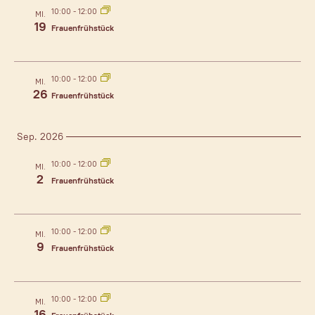
Unsere Partner
10:00
-
12:00
MI.
19
Frauenfrühstück
Aktuelles
Kontakt
10:00
-
12:00
MI.
26
Frauenfrühstück
Sep. 2026
10:00
-
12:00
MI.
2
Frauenfrühstück
10:00
-
12:00
MI.
9
Frauenfrühstück
10:00
-
12:00
MI.
16