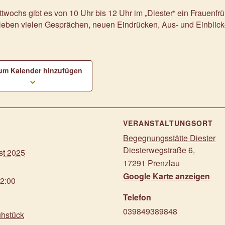
twochs gibt es von 10 Uhr bis 12 Uhr im „Diester“ ein Frauenf
 Neben vielen Gesprächen, neuen Eindrücken, Aus- und Einblic
um Kalender hinzufügen
S
VERANSTALTUNGSORT
Begegnungsstätte Diester
Diesterwegstraße 6
,
st 2025
17291
Prenzlau
Google Karte anzeigen
12:00
Telefon
039849389848
ühstück