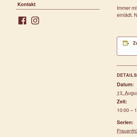
Kontakt
Immer mit
einlädt.
Facebook
Instagram
Z
DETAIL
Datum:
13. Augu
Zeit:
10:00 – 
Serien:
Frauenfr