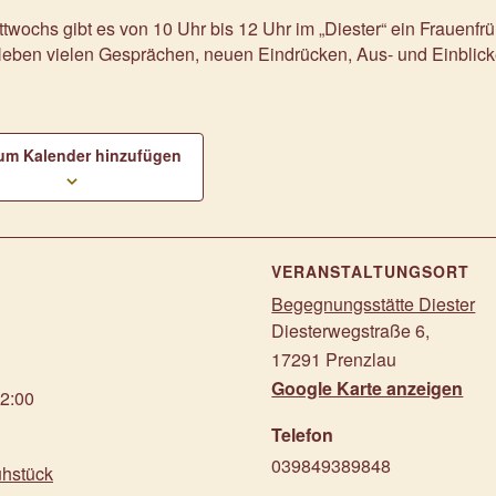
twochs gibt es von 10 Uhr bis 12 Uhr im „Diester“ ein Frauenf
 Neben vielen Gesprächen, neuen Eindrücken, Aus- und Einblic
um Kalender hinzufügen
S
VERANSTALTUNGSORT
Begegnungsstätte Diester
Diesterwegstraße 6
,
17291
Prenzlau
Google Karte anzeigen
12:00
Telefon
039849389848
ühstück