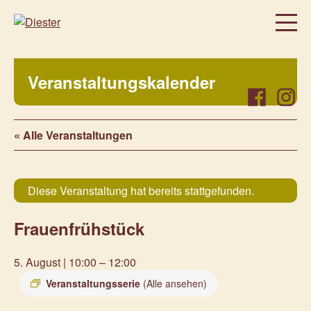
Homepage
Veranstaltungskalender
Über uns
Facebook
Instag
Regelmäßige Angebote
« Alle Veranstaltungen
Was bei uns sonst noch so los ist…
Freiwillig, aktiv, beteiligt
Veranstaltungen
Diese Veranstaltung hat bereits stattgefunden.
Prenzlauer Frauenwochen 2026
Frauenfrühstück
Prenzlauer Frauenwochen 2025
Unsere Partner
5. August | 10:00
–
12:00
Aktuelles
Veranstaltungsserie
(Alle ansehen)
Kontakt