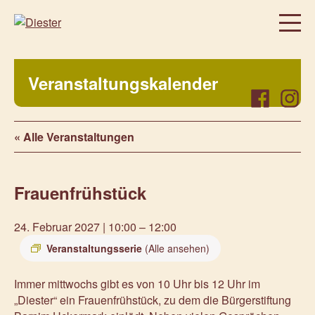
Homepage
Veranstaltungskalender
Über uns
Facebook
Instag
Regelmäßige Angebote
« Alle Veranstaltungen
Was bei uns sonst noch so los ist…
Freiwillig, aktiv, beteiligt
Frauenfrühstück
Veranstaltungen
Prenzlauer Frauenwochen 2026
24. Februar 2027 | 10:00
–
12:00
Prenzlauer Frauenwochen 2025
Veranstaltungsserie
(Alle ansehen)
Unsere Partner
Immer mittwochs gibt es von 10 Uhr bis 12 Uhr im
Aktuelles
„Diester“ ein Frauenfrühstück, zu dem die Bürgerstiftung
Kontakt