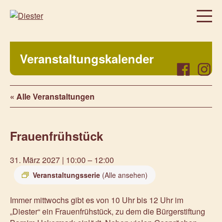
Homepage
Veranstaltungskalender
Über uns
Facebook
Instag
Regelmäßige Angebote
« Alle Veranstaltungen
Was bei uns sonst noch so los ist…
Freiwillig, aktiv, beteiligt
Frauenfrühstück
Veranstaltungen
Prenzlauer Frauenwochen 2026
31. März 2027 | 10:00
–
12:00
Prenzlauer Frauenwochen 2025
Veranstaltungsserie
(Alle ansehen)
Unsere Partner
Immer mittwochs gibt es von 10 Uhr bis 12 Uhr im
Aktuelles
„Diester“ ein Frauenfrühstück, zu dem die Bürgerstiftung
Kontakt