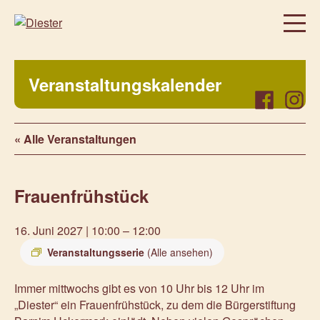
Homepage
Veranstaltungskalender
Über uns
Facebook
Instag
Regelmäßige Angebote
« Alle Veranstaltungen
Was bei uns sonst noch so los ist…
Freiwillig, aktiv, beteiligt
Frauenfrühstück
Veranstaltungen
Prenzlauer Frauenwochen 2026
16. Juni 2027 | 10:00
–
12:00
Prenzlauer Frauenwochen 2025
Veranstaltungsserie
(Alle ansehen)
Unsere Partner
Immer mittwochs gibt es von 10 Uhr bis 12 Uhr im
Aktuelles
„Diester“ ein Frauenfrühstück, zu dem die Bürgerstiftung
Kontakt