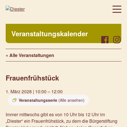
Homepage
Veranstaltungskalender
Über uns
Facebook
Instag
Regelmäßige Angebote
« Alle Veranstaltungen
Was bei uns sonst noch so los ist…
Freiwillig, aktiv, beteiligt
Frauenfrühstück
Veranstaltungen
Prenzlauer Frauenwochen 2026
1. März 2028 | 10:00
–
12:00
Prenzlauer Frauenwochen 2025
Veranstaltungsserie
(Alle ansehen)
Unsere Partner
Immer mittwochs gibt es von 10 Uhr bis 12 Uhr im
Aktuelles
„Diester“ ein Frauenfrühstück, zu dem die Bürgerstiftung
Kontakt