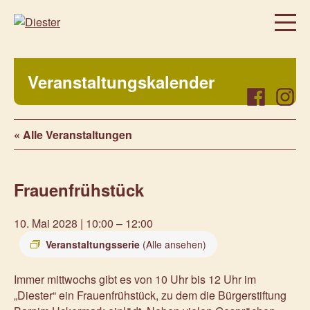
Homepage
Veranstaltungskalender
Über uns
Facebook
Instag
Regelmäßige Angebote
« Alle Veranstaltungen
Was bei uns sonst noch so los ist…
Freiwillig, aktiv, beteiligt
Frauenfrühstück
Veranstaltungen
Prenzlauer Frauenwochen 2026
10. Mai 2028 | 10:00
–
12:00
Prenzlauer Frauenwochen 2025
Veranstaltungsserie
(Alle ansehen)
Unsere Partner
Immer mittwochs gibt es von 10 Uhr bis 12 Uhr im
Aktuelles
„Diester“ ein Frauenfrühstück, zu dem die Bürgerstiftung
Kontakt