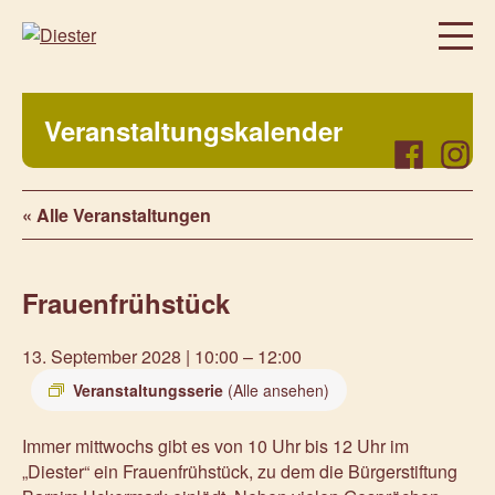
Homepage
Veranstaltungskalender
Über uns
Facebook
Instag
Regelmäßige Angebote
« Alle Veranstaltungen
Was bei uns sonst noch so los ist…
Freiwillig, aktiv, beteiligt
Frauenfrühstück
Veranstaltungen
Prenzlauer Frauenwochen 2026
13. September 2028 | 10:00
–
12:00
Prenzlauer Frauenwochen 2025
Veranstaltungsserie
(Alle ansehen)
Unsere Partner
Immer mittwochs gibt es von 10 Uhr bis 12 Uhr im
Aktuelles
„Diester“ ein Frauenfrühstück, zu dem die Bürgerstiftung
Kontakt