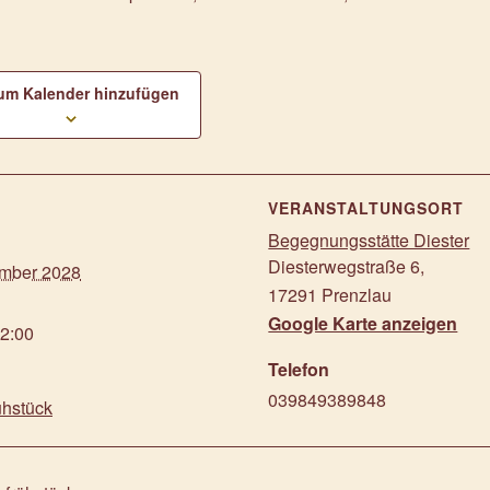
um Kalender hinzufügen
S
VERANSTALTUNGSORT
Begegnungsstätte Diester
Diesterwegstraße 6
,
mber 2028
17291
Prenzlau
Google Karte anzeigen
12:00
Telefon
039849389848
ühstück