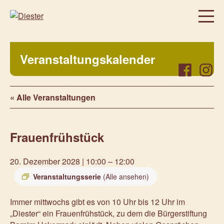
Homepage
Veranstaltungskalender
Über uns
Facebook
Instag
Regelmäßige Angebote
« Alle Veranstaltungen
Was bei uns sonst noch so los ist…
Freiwillig, aktiv, beteiligt
Frauenfrühstück
Veranstaltungen
Prenzlauer Frauenwochen 2026
20. Dezember 2028 | 10:00
–
12:00
Prenzlauer Frauenwochen 2025
Veranstaltungsserie
(Alle ansehen)
Unsere Partner
Immer mittwochs gibt es von 10 Uhr bis 12 Uhr im
Aktuelles
„Diester“ ein Frauenfrühstück, zu dem die Bürgerstiftung
Kontakt