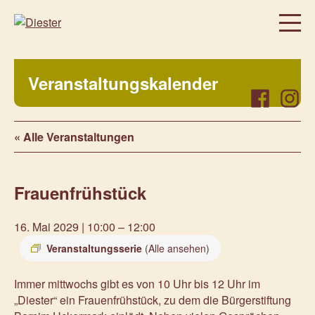
Homepage
Veranstaltungskalender
Über uns
Facebook
Instag
Regelmäßige Angebote
« Alle Veranstaltungen
Was bei uns sonst noch so los ist…
Freiwillig, aktiv, beteiligt
Frauenfrühstück
Veranstaltungen
Prenzlauer Frauenwochen 2026
16. Mai 2029 | 10:00
–
12:00
Prenzlauer Frauenwochen 2025
Veranstaltungsserie
(Alle ansehen)
Unsere Partner
Immer mittwochs gibt es von 10 Uhr bis 12 Uhr im
Aktuelles
„Diester“ ein Frauenfrühstück, zu dem die Bürgerstiftung
Kontakt