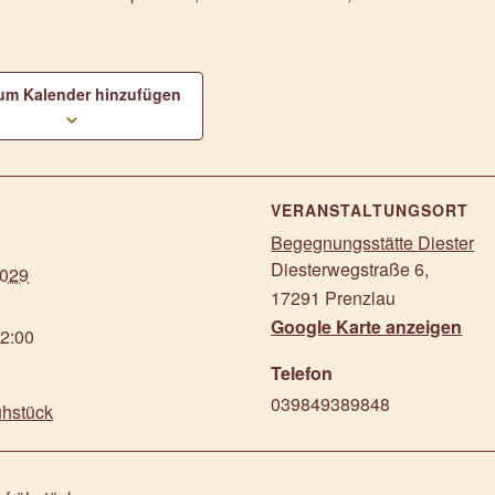
um Kalender hinzufügen
S
VERANSTALTUNGSORT
Begegnungsstätte Diester
Diesterwegstraße 6
,
2029
17291
Prenzlau
Google Karte anzeigen
12:00
Telefon
039849389848
ühstück