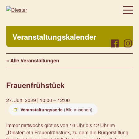
Homepage
Veranstaltungskalender
Über uns
Facebook
Instag
Regelmäßige Angebote
« Alle Veranstaltungen
Was bei uns sonst noch so los ist…
Freiwillig, aktiv, beteiligt
Frauenfrühstück
Veranstaltungen
Prenzlauer Frauenwochen 2026
27. Juni 2029 | 10:00
–
12:00
Prenzlauer Frauenwochen 2025
Veranstaltungsserie
(Alle ansehen)
Unsere Partner
Immer mittwochs gibt es von 10 Uhr bis 12 Uhr im
Aktuelles
„Diester“ ein Frauenfrühstück, zu dem die Bürgerstiftung
Kontakt