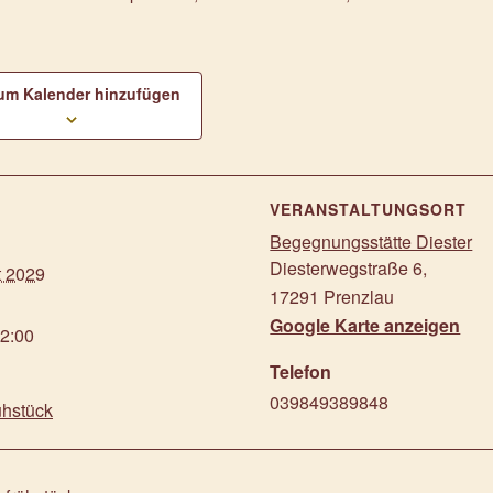
um Kalender hinzufügen
S
VERANSTALTUNGSORT
Begegnungsstätte Diester
Diesterwegstraße 6
,
t 2029
17291
Prenzlau
Google Karte anzeigen
12:00
Telefon
039849389848
ühstück