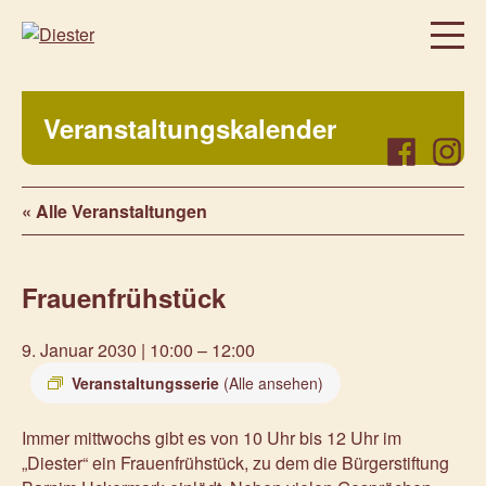
Homepage
Veranstaltungskalender
Über uns
Facebook
Instag
Regelmäßige Angebote
« Alle Veranstaltungen
Was bei uns sonst noch so los ist…
Freiwillig, aktiv, beteiligt
Frauenfrühstück
Veranstaltungen
Prenzlauer Frauenwochen 2026
9. Januar 2030 | 10:00
–
12:00
Prenzlauer Frauenwochen 2025
Veranstaltungsserie
(Alle ansehen)
Unsere Partner
Immer mittwochs gibt es von 10 Uhr bis 12 Uhr im
Aktuelles
„Diester“ ein Frauenfrühstück, zu dem die Bürgerstiftung
Kontakt