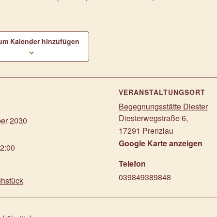
um Kalender hinzufügen
S
VERANSTALTUNGSORT
Begegnungsstätte Diester
Diesterwegstraße 6
,
ber 2030
17291
Prenzlau
Google Karte anzeigen
12:00
Telefon
039849389848
ühstück