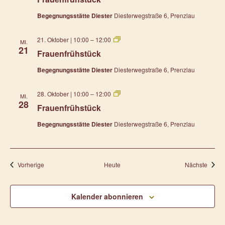
Begegnungsstätte Diester
Diesterwegstraße 6, Prenzlau
Frauenfrühstück
21. Oktober | 10:00
–
12:00
MI.
21
Frauenfrühstück
Begegnungsstätte Diester
Diesterwegstraße 6, Prenzlau
Frauenfrühstück
28. Oktober | 10:00
–
12:00
MI.
28
Frauenfrühstück
Begegnungsstätte Diester
Diesterwegstraße 6, Prenzlau
Veranstaltungen
Verans
Vorherige
Heute
Nächste
Kalender abonnieren