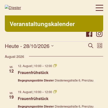
Homepage
Veranstaltungskalender
Über uns
Regelmäßige Angebote
Facebook
Instag
Was bei uns sonst noch so los ist…
Heute
 - 
28/10/2026
Veranstaltu
Vera
Suche
Liste
Suche
Ansi
Datum
Freiwillig, aktiv, beteiligt
und
Navi
August 2026
wählen.
Veranstaltungen
Ansichten,
Frauenfrühstück
12. August | 10:00
–
12:00
Navigation
MI.
Prenzlauer Frauenwochen 2026
12
Frauenfrühstück
Prenzlauer Frauenwochen 2025
Begegnungsstätte Diester
Diesterwegstraße 6, Prenzlau
Unsere Partner
Frauenfrühstück
19. August | 10:00
–
12:00
Aktuelles
MI.
19
Frauenfrühstück
Kontakt
Begegnungsstätte Diester
Diesterwegstraße 6, Prenzlau