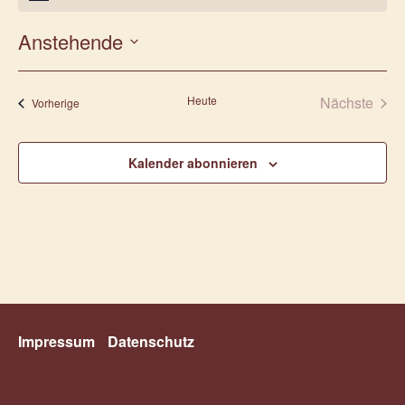
Anstehende
Datum
wählen.
Heute
Nächste
Veranstaltungen
Vorherige
Veransta
Kalender abonnieren
Impressum
Datenschutz