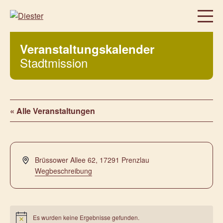
Homepage
Veranstaltungskalender
Über uns
Stadtmission
Regelmäßige Angebote
Facebook
Instag
Was bei uns sonst noch so los ist…
Freiwillig, aktiv, beteiligt
« Alle Veranstaltungen
Veranstaltungen
Prenzlauer Frauenwochen 2026
Prenzlauer Frauenwochen 2025
Adresse
Brüssower Allee 62
,
17291
Prenzlau
Wegbeschreibung
Unsere Partner
Aktuelles
Kontakt
Es wurden keine Ergebnisse gefunden.
Hinweis