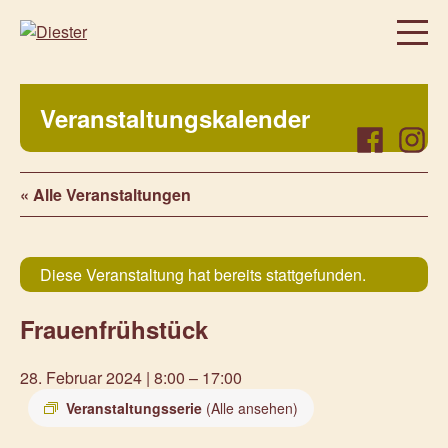
Homepage
Veranstaltungskalender
Über uns
Facebook
Instag
Regelmäßige Angebote
« Alle Veranstaltungen
Was bei uns sonst noch so los ist…
Freiwillig, aktiv, beteiligt
Veranstaltungen
Diese Veranstaltung hat bereits stattgefunden.
Prenzlauer Frauenwochen 2026
Frauenfrühstück
Prenzlauer Frauenwochen 2025
Unsere Partner
28. Februar 2024 | 8:00
–
17:00
Aktuelles
Veranstaltungsserie
(Alle ansehen)
Kontakt