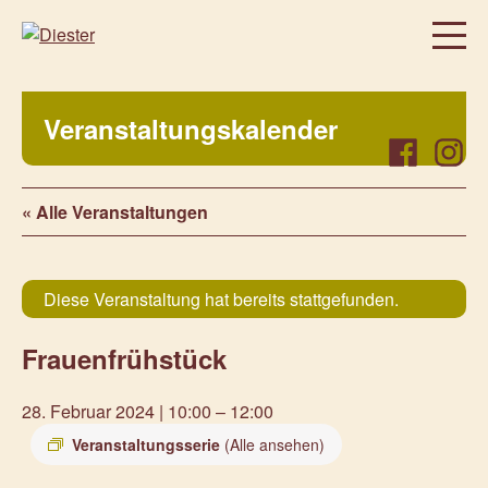
Homepage
Veranstaltungskalender
Über uns
Facebook
Instag
Regelmäßige Angebote
« Alle Veranstaltungen
Was bei uns sonst noch so los ist…
Freiwillig, aktiv, beteiligt
Veranstaltungen
Diese Veranstaltung hat bereits stattgefunden.
Prenzlauer Frauenwochen 2026
Frauenfrühstück
Prenzlauer Frauenwochen 2025
Unsere Partner
28. Februar 2024 | 10:00
–
12:00
Aktuelles
Veranstaltungsserie
(Alle ansehen)
Kontakt