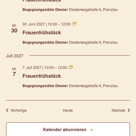
Begegnungsstätte Diester
Diesterwegstraße 6, Prenzlau
Frauenfrühstück
30. Juni 2027 | 10:00
–
12:00
MI.
30
Frauenfrühstück
Begegnungsstätte Diester
Diesterwegstraße 6, Prenzlau
Juli 2027
Frauenfrühstück
7. Juli 2027 | 10:00
–
12:00
MI.
7
Frauenfrühstück
Begegnungsstätte Diester
Diesterwegstraße 6, Prenzlau
Veranstaltungen
Verans
Vorherige
Heute
Nächste
Kalender abonnieren