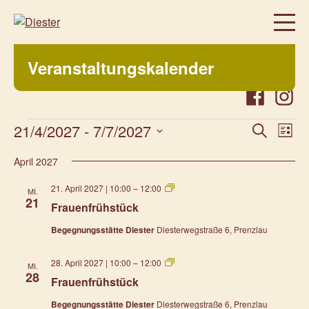
Homepage
Veranstaltungskalender
Über uns
Regelmäßige Angebote
Facebook
Instag
Was bei uns sonst noch so los ist…
21/4/2027
 - 
7/7/2027
Veranstaltu
Vera
Suche
Liste
Suche
Ansi
Datum
Freiwillig, aktiv, beteiligt
und
Navi
April 2027
wählen.
Veranstaltungen
Ansichten,
Frauenfrühstück
21. April 2027 | 10:00
–
12:00
Navigation
MI.
Prenzlauer Frauenwochen 2026
21
Frauenfrühstück
Prenzlauer Frauenwochen 2025
Begegnungsstätte Diester
Diesterwegstraße 6, Prenzlau
Unsere Partner
Frauenfrühstück
28. April 2027 | 10:00
–
12:00
Aktuelles
MI.
28
Frauenfrühstück
Kontakt
Begegnungsstätte Diester
Diesterwegstraße 6, Prenzlau